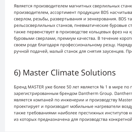
Является производителем магнитных сверлильных станко
производителем, ассортимент продукции BDS насчитыва
сверлом, резьбы, развертывания и зенкерования. BDS т
рельсосверлильных станков, пневматические буровые ст
также первенствует в производстве кольцевых фрез на
буровыми сверлами, премиум качества. В течение корот
своем роде благодаря профессиональному резцу. Наряду 
ручной подачей, малый станок для снятия заусенцев. Пр
6) Master Climate Solutions
Бренд MASTER уже более 50 лет является № 1 в мире по 
зарегистрированным брендом Dantherm Group. Dantherm G
является компаней по инженерии и производству Master 
проектирует и производит мобильные нагреватели возду
также требованиями наиболее престижных институтов ко
из которых предназначена для производства конкретно