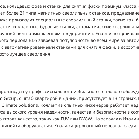
в, кольцевых фрез и станки для снятия фаски премиум класса
ет более 21 типа магнитных сверлильных станков, предназнач
акже производит специальные сверлильный станки, такие как: 
анки, компактные буровые станки, автоматические сверлильные
 крупнейшем промышленном предприятии в Европе по производ
кого периода BDS завоевал популярность во всем мире за авто
с автоматизированными станками для снятия фаски, в ассортим
осто лучшее сверления!
производству профессионального мобильного теплового оборудов
roup, с штаб-квартирой в Дании, присутствует в 13 странах. D
Climate Solutions. Коллектив опытных инженеров работает над 
ха высокого уровня надежности, качества и безопасности в со
нтроля качества, таких как TUV или DVGW. На заводах в Итали
й линейки оборудования. Квалифицированный персонал следит 