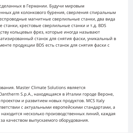
, сделанных в Германии. Будучи мировым
енных для колонкового бурения, сверления спиральным
беспроводные магнитные сверлильные станки, два вида
 станки, крестовые сверлильные станки и т.д. BDS
ству кольцевых фрез, которые иногда называют
матизированный станок для снятия фаски, уникальный в
енте продукции BDS есть станок для снятия фаски с
ания. Master Climate Solutions является
antherm S.p.A., находящаяся в Италии городе Вероне,
проектом и развитием новых продуктов. MCS Italy
ответствии с актуальными европейскими стандартами, а
и находится несколько производственных линий, каждая
за качеством выпускаемого оборудования.