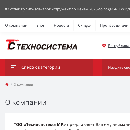
📢 Успей купить электроинструмент по ценам 2025-го года! 🔥 + скид
О компании
Блог
Новости
Скидки
Производители
Республика К
Список категорий
О компании
О компании
ТОО «Техносистема МР»
представляет Вашему внимани