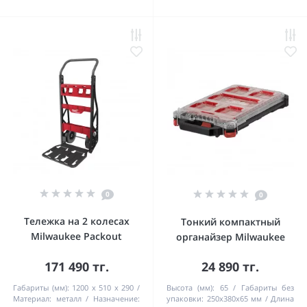
0
0
Тележка на 2 колесах
Тонкий компактный
Milwaukee Packout
органайзер Milwaukee
171 490 тг.
24 890 тг.
Габариты (мм):
1200 x 510 x 290
Высота (мм):
65
Габариты без
Материал:
металл
Назначение:
упаковки:
250х380х65 мм
Длина