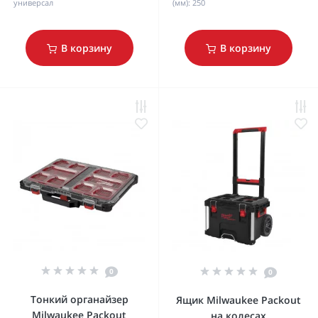
универсал
(мм):
250
В корзину
В корзину
0
0
Тонкий органайзер
Ящик Milwaukee Packout
Milwaukee Packout
на колесах