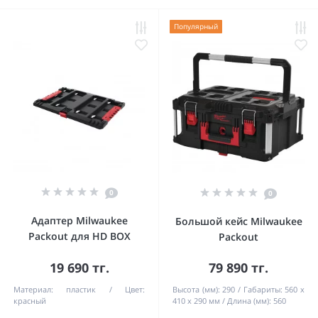
Популярный
0
0
Адаптер Milwaukee
Большой кейс Milwaukee
Packout для HD BOX
Packout
19 690 тг.
79 890 тг.
Материал:
пластик
Цвет:
Высота (мм):
290
Габариты:
560 x
красный
410 x 290 мм
Длина (мм):
560