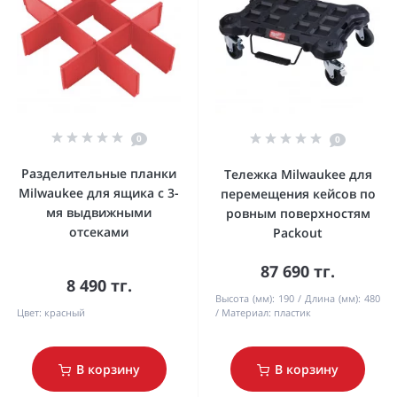
0
0
Разделительные планки
Тележка Milwaukee для
Milwaukee для ящика с 3-
перемещения кейсов по
мя выдвижными
ровным поверхностям
отсеками
Packout
87 690 тг.
8 490 тг.
Высота (мм):
190
Длина (мм):
480
Цвет:
красный
Материал:
пластик
В корзину
В корзину