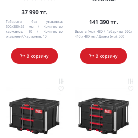
37 990 тг.
141 390 тг.
Габариты без упаковки:
500x380x65 мм
Количество
карманов:
10
Количество
Высота (мм):
480
Габариты:
560x
отделений/карманов:
10
410 x 480 мм
Длина (мм):
560
В корзину
В корзину