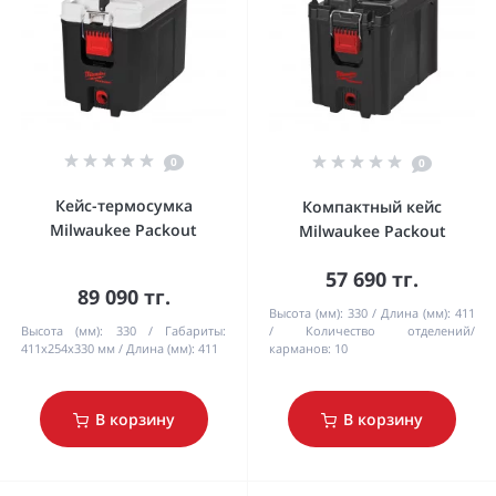
0
0
Кейс-термосумка
Компактный кейс
Milwaukee Packout
Milwaukee Packout
57 690 тг.
89 090 тг.
Высота (мм):
330
Длина (мм):
411
Высота (мм):
330
Габариты:
Количество отделений/
411x254x330 мм
Длина (мм):
411
карманов:
10
В корзину
В корзину