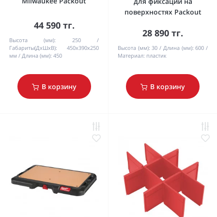
Milwaukee Packout
для фиксации на
поверхностях Packout
44 590 тг.
28 890 тг.
Высота (мм):
250
Габариты(ДхШхВ):
450х390х250
Высота (мм):
30
Длина (мм):
600
мм
Длина (мм):
450
Материал:
пластик
В корзину
В корзину