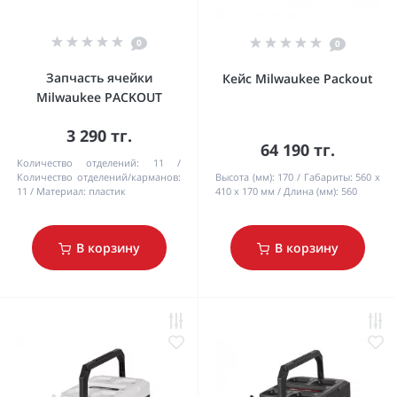
0
0
Запчасть ячейки
Кейс Milwaukee Packout
Milwaukee PACKOUT
3 290 тг.
64 190 тг.
Количество отделений:
11
Количество отделений/карманов:
Высота (мм):
170
Габариты:
560 x
11
Материал:
пластик
410 x 170 мм
Длина (мм):
560
В корзину
В корзину