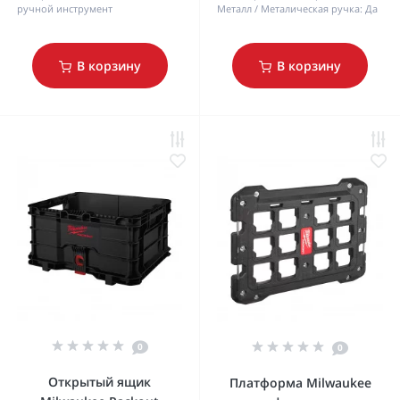
ручной инструмент
Металл
Металическая ручка:
Да
В корзину
В корзину
0
0
Открытый ящик
Платформа Milwaukee