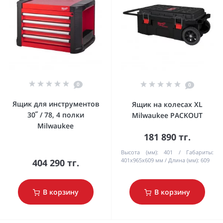
0
0
Ящик для инструментов
Ящик на колесах XL
30˝ / 78, 4 полки
Milwaukee PACKOUT
Milwaukee
181 890 тг.
Высота (мм):
401
Габариты:
401x965x609 мм
Длина (мм):
609
404 290 тг.
В корзину
В корзину