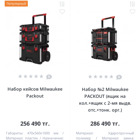
Популярный
0
0
Набор кейсов Milwaukee
Набор №2 Milwaukee
Packout
PACKOUT (ящик на
кол.+ящик с 2-мя выдв.
отс.+тонк. орг.)
256 490 тг.
286 490 тг.
Габариты:
470х560х1000 мм
Материал:
Ударопрочный
Материал:
пластик
Назначение:
полимер
Материал замка: