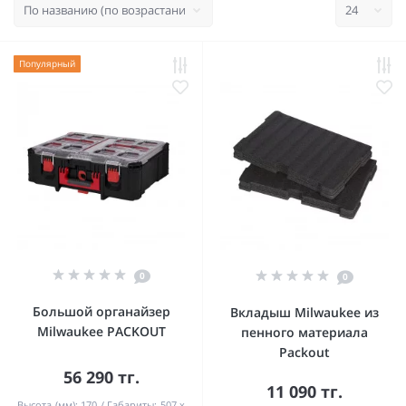
Популярный
0
0
Большой органайзер
Вкладыш Milwaukee из
Milwaukee PACKOUT
пенного материала
Packout
56 290 тг.
11 090 тг.
Высота (мм):
170
Габариты:
507 x