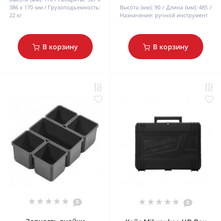
386 x 170 мм
Грузоподъемность:
Высота (мм):
90
Длина (мм):
485
22 кг
Назначение:
ручной инструмент
В корзину
В корзину
0
0