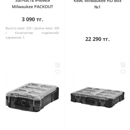
Запчасть ячейки
Кейс Milwaukee HD Box
Milwaukee PACKOUT
№1
3 090 тг.
Высота (мм):
220
Длина (мм):
200
Количество отделений/
карманов:
5
22 290 тг.