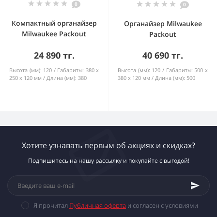
0
0
Компактный органайзер
Органайзер Milwaukee
Milwaukee Packout
Packout
24 890 тг.
40 690 тг.
Высота (мм):
120
Габариты:
380 x
Высота (мм):
120
Габариты:
500 x
250 x 120 мм
Длина (мм):
380
380 x 120 мм
Длина (мм):
500
Хотите узнавать первым об акциях и скидках?
Подпишитесь на нашу рассылку и покупайте с выгодой!
Я прочитал
Публичная оферта
и согласен с условиями