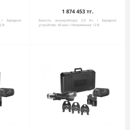
1 874 453 тг.
Зарядное
Емкость аккумулятора:
2.0 Ач
Зарядное
2 В
устройство:
40 мин
Напряжение:
12 В