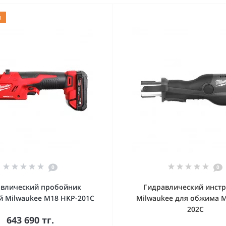
й
0
0
авлический пробойник
Гидравлический инст
й Milwaukee M18 HKP-201C
Milwaukee для обжима M
202C
643 690 тг.