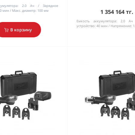
умулятора:
2.0 Ач
Зарядное
0 мин
Макс. диаметр:
100 мм
1 354 164 тг.
Емкость аккумулятора:
2.0 Ач
устройство:
40 мин
Напряжение:
1
В корзину