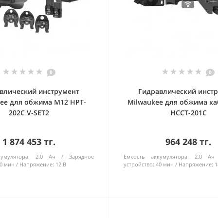
0
0
влический инструмент
Гидравлический инст
ee для обжима M12 HPT-
Milwaukee для обжима ка
202C V-SET2
HCCT-201C
1 874 453 тг.
964 248 тг.
умулятора:
2.0 Ач
Зарядное
Емкость аккумулятора:
2.0 Ач
0 мин
Напряжение:
12 В
устройство:
40 мин
Напряжение:
1