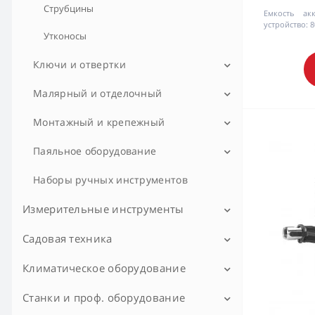
Труборезы
Струбцины
Полировальные машины
Емкость акк
устройство:
8
Утконосы
Шлифовальные машины
Ключи и отвертки
Сабельные пилы
Ключи гаечные
Малярный и отделочный
Пилы циркулярные
Ключи гаечные с трещоткой
Шнуры отбивочные
Монтажный и крепежный
УШМ (болгарки)
Ключи динамометрические
Пистолеты для монтажной пены и
Паяльное оборудование
Пилы торцовочные
герметика
Ключи трубные (газовые)
Паяльники
Наборы ручных инструментов
Пилы цепные электрические
Разметочный инструмент
Ключи шестигранные (имбусовые)
Измерительные инструменты
Лобзики
Степлеры ручные
Отвертки
Садовая техника
Видеоскопы
Фены строительные
Стрипперы
Дальномеры
Климатическое оборудование
Газонокосилки
Заклепочники электрические
Детекторы
Кусторезы
Станки и проф. оборудование
Отопление
Краскопульты