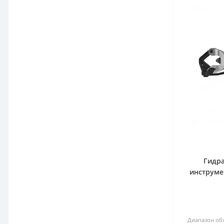
Гидр
инструме
Диапазон об