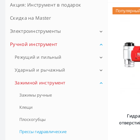
Акция: Инструмент в подарок
Популярны
Скидка на Master
Электроинструменты
Ручной инструмент
Промо-наборы
Дрели, шуруповерты аккум.
Режущий и пильный
Дрели, шуруповерты сетевые
Болторезы
Ударный и рычажный
Кабелерезы и тросорезы
Дрели алмазного бурения
Воротки
Зажимной инструмент
Кусачки (бокорезы)
Кувалды
Гайковёрты
Зажимы ручные
Ножи строительные
Ломы и гвоздодеры
Клещи
Перфораторы
Гидр
Ножницы ручные
Молотки ручные
Плоскогубцы
Ударные дрели
отверсти
Ножовки ручные
Стамески и долота
Прессы гидравлические
Аккумуляторные отвёртки