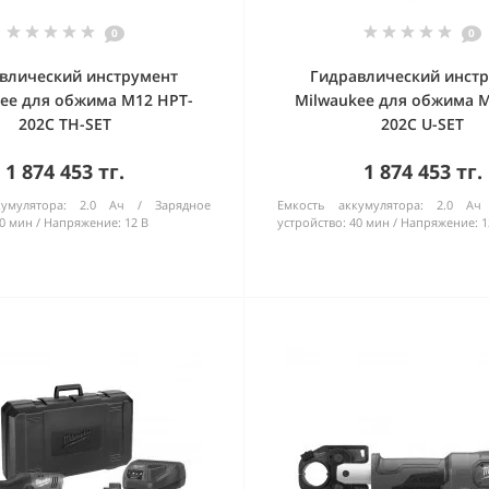
0
0
влический инструмент
Гидравлический инст
ee для обжима M12 HPT-
Milwaukee для обжима M
202C TH-SET
202C U-SET
1 874 453 тг.
1 874 453 тг.
умулятора:
2.0 Ач
Зарядное
Емкость аккумулятора:
2.0 Ач
0 мин
Напряжение:
12 В
устройство:
40 мин
Напряжение:
1