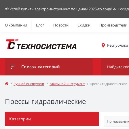
📢 Успей купить электроинструмент по ценам 2025-го года! 🔥 + скид
О компании
Блог
Новости
Скидки
Производители
Республика К
Список категорий
Ручной инструмент
Зажимной инструмент
Прессы гидравлические
Прессы гидравлические
Категории