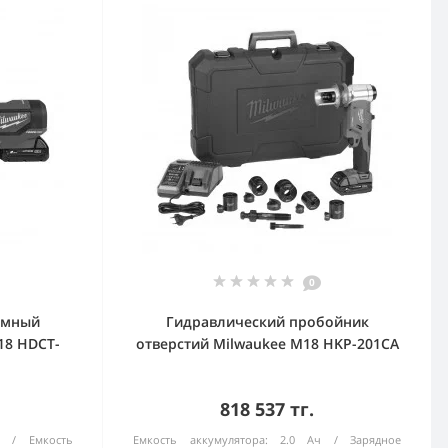
0
имный
Гидравлический пробойник
18 HDCT-
отверстий Milwaukee M18 HKP-201CA
818 537 тг.
0
Емкость
Емкость аккумулятора:
2.0 Ач
Зарядное