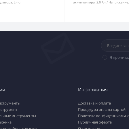
улятора:
Li-ion
аккумулятора:
2.0 Ач
Напряжение:
Я прочита
ии
Информация
нструменты
Доставка и оплата
нструмент
Процедура оплаты картой
льные инструменты
Политика конфиденциально
ехника
Публичная оферта
еское оборудование
О компании