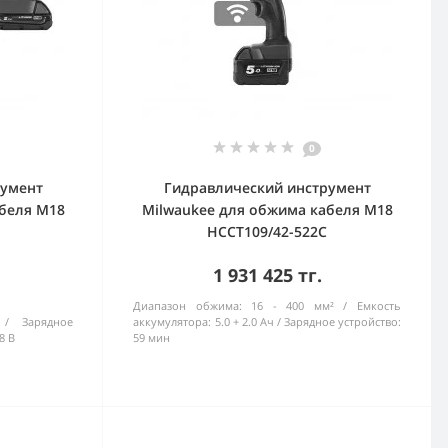
0
румент
Гидравлический инструмент
беля M18
Milwaukee для обжима кабеля M18
HCCT109/42-522C
1 931 425 тг.
Диапазон обжима:
16 - 400 мм²
Емкость
Зарядное
аккумулятора:
5.0 + 2.0 Ач
Зарядное устройство:
8 В
59 мин