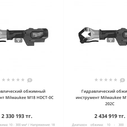
0
0
авлический обжимный
Гидравлический обж
нт Milwaukee M18 HDCT-0C
инструмент Milwaukee M
202C
2 330 193 тг.
2 434 919 тг.
жима:
10 - 300 мм²
Напряжение:
18
Диапазон обжима:
10 - 30