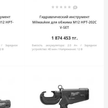
0
румент
Гидравлический инструмент
12 HPT-
Milwaukee для обжима M12 HPT-202C
V-SET
1 874 453 тг.
Зарядное
Емкость аккумулятора:
2.0 Ач
Зарядное
2 В
устройство:
40 мин
Напряжение:
12 В