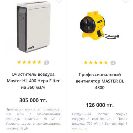
2
2
Очиститель воздуха
Профессиональный
Master HL 400 Hepa Filter
вентилятор MASTER BL
на 360 м3/ч
4800
305 000 тг.
126 000 тг.
Производительность по воздуху:
360 м³/ч
Максимальная
Воздушный поток:
подача
площадь очистки:
50 м²
воздуха / всасывание
Поток
Уровень шума в максимальном
воздуха:
750 м³/ч
Bентилятор:
1
режиме:
32 дБ
cкорости