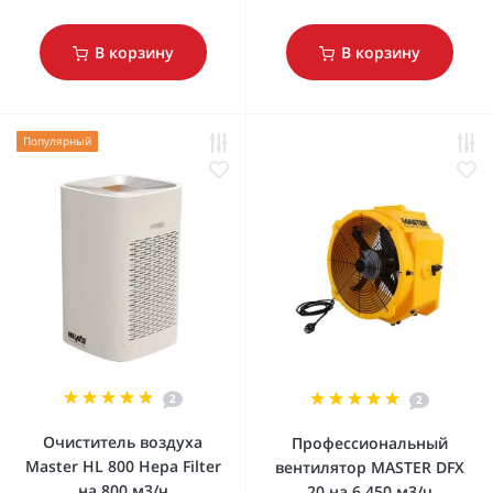
В корзину
В корзину
Популярный
2
2
Очиститель воздуха
Профессиональный
Master HL 800 Hepa Filter
вентилятор MASTER DFX
на 800 м3/ч
20 на 6.450 м3/ч