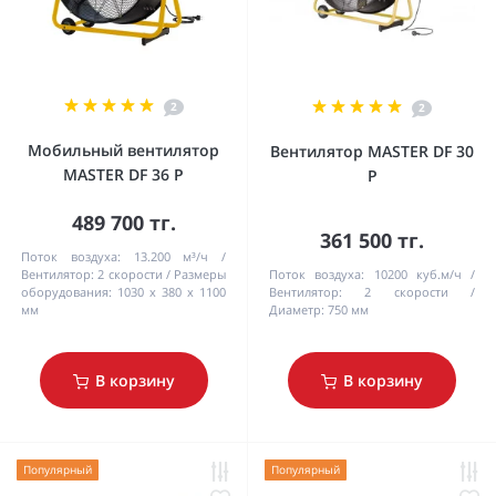
2
2
Мобильный вентилятор
Вентилятор MASTER DF 30
MASTER DF 36 P
P
489 700 тг.
361 500 тг.
Поток воздуха:
13.200 м³/ч
Bентилятор:
2 cкорости
Pазмеры
Поток воздуха:
10200 куб.м/ч
оборудования:
1030 x 380 x 1100
Вентилятор:
2 cкорости
мм
Диаметр:
750 мм
В корзину
В корзину
Популярный
Популярный