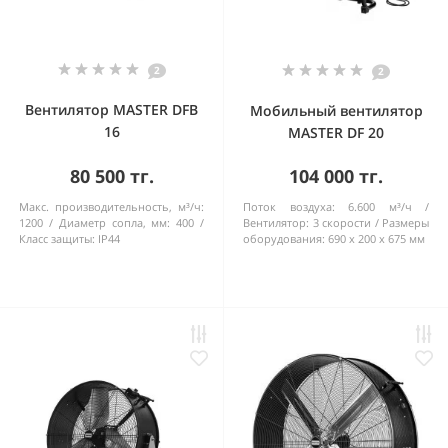
2
2
Вентилятор MASTER DFB
Мобильный вентилятор
16
MASTER DF 20
80 500 тг.
104 000 тг.
Макс. производительность, м³/ч:
Поток воздуха:
6.600 м³/ч
1200
Диаметр сопла, мм:
400
Bентилятор:
3 cкорости
Pазмеры
Класс защиты:
IP44
оборудования:
690 x 200 x 675 мм