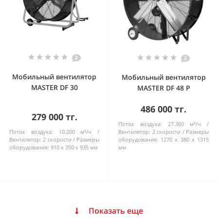
2
2
Мобильный вентилятор
Мобильный вентилятор
MASTER DF 30
MASTER DF 48 P
486 000 тг.
279 000 тг.
Поток воздуха:
27.360 м³/ч
Поток воздуха:
10.200 м³/ч
Bентилятор:
2 cкорости
Pазмеры
Bентилятор:
2 cкорости
Pазмеры
оборудования:
1270 x 380 x 1315
оборудования:
910 x 350 x 935 мм
мм
Показать еще