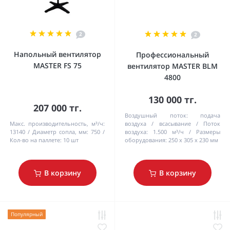
2
2
Напольный вентилятор
Профессиональный
MASTER FS 75
вентилятор MASTER BLM
4800
130 000 тг.
207 000 тг.
Воздушный поток:
подача
Макс. производительность, м³/ч:
воздуха / всасывание
Поток
13140
Диаметр сопла, мм:
750
воздуха:
1.500 м³/ч
Pазмеры
Кол-во на паллете:
10 шт
оборудования:
250 x 305 x 230 мм
В корзину
В корзину
Популярный