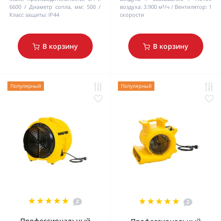
6600
Диаметр сопла, мм:
500
воздуха:
3.900 м³/ч
Bентилятор:
1
Класс защиты:
IP44
cкорости
В корзину
В корзину
Популярный
Популярный
2
2
Профессиональный