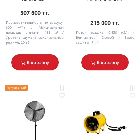
507 600 тг.
215 000 тг.
Производительность по воздуху:
800 м³/ч
Максимальная
площадь очистки:
111 м²
Поток воздуха:
6.450 м3/ч
Уровень шума в максимальном
Вентилятор:
Осевой
Класс
режиме:
20 дБ
защиты:
IP 44
В корзину
В корзину
Популярный