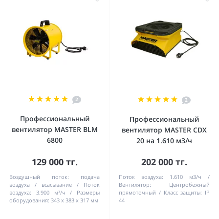
2
2
Профессиональный
Профессиональный
вентилятор MASTER BLM
вентилятор MASTER CDX
6800
20 на 1.610 м3/ч
129 000 тг.
202 000 тг.
Воздушный поток:
подача
Поток воздуха:
1.610 м3/ч
воздуха / всасывание
Поток
Вентилятор:
Центробежный
воздуха:
3.900 м³/ч
Pазмеры
прямоточный
Класс защиты:
IP
оборудования:
343 x 383 x 317 мм
44