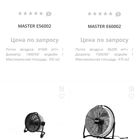
2
2
MASTER E56002
MASTER E60002
Цена по запросу
Цена по запросу
Поток воздуха:
41600 м³/ч
Поток воздуха:
66200 м³/ч
Диаметр:
1400/56" м/дюйм
Диаметр:
1500/60" м/дюйм
Максимальная площадь:
350 м2
Максимальная площадь:
470 м2