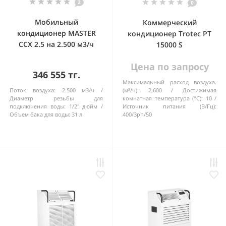
2
0
Мобильный
Коммерческий
кондиционер MASTER
кондиционер Trotec PT
CCX 2.5 на 2.500 м3/ч
15000 S
Цена по запросу
346 555 тг.
Максимальный расход воздуха.
Поток воздуха:
2.500 м3/ч
(м³/ч):
2,600
Достижимая
Диаметр резьбы для
комнатная температура (°C):
10
подключения воды:
1/2'' дюйм
Источник питания (В/Гц):
Объем бака для воды:
31 л
400/3ph/50