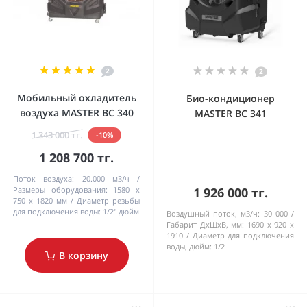
2
2
Мобильный охладитель
Био-кондиционер
воздуха MASTER BC 340
MASTER BC 341
1 343 000 тг.
-10%
1 208 700 тг.
Поток воздуха:
20.000 м3/ч
Pазмеры оборудования:
1580 x
1 926 000 тг.
750 x 1820 мм
Диаметр резьбы
для подключения воды:
1/2'' дюйм
Воздушный поток, м3/ч:
30 000
Габарит ДхШхВ, мм:
1690 x 920 x
1910
Диаметр для подключения
воды, дюйм:
1/2
В корзину