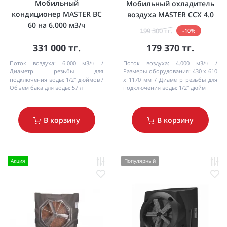
Мобильный
Мобильный охладитель
кондиционер MASTER BC
воздуха MASTER CCX 4.0
60 на 6.000 м3/ч
199 300 тг.
-10%
331 000 тг.
179 370 тг.
Поток воздуха:
6.000 м3/ч
Поток воздуха:
4.000 м3/ч
Диаметр резьбы для
Pазмеры оборудования:
430 x 610
подключения воды:
1/2'' дюймов
x 1170 мм
Диаметр резьбы для
Объем бака для воды:
57 л
подключения воды:
1/2'' дюйм
В корзину
В корзину
Акция
Популярный