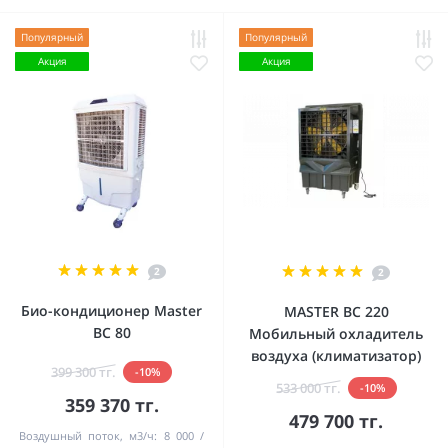
Популярный
Популярный
Акция
Акция
2
2
Био-кондиционер Master
MASTER BC 220
BC 80
Мобильный охладитель
воздуха (климатизатор)
399 300 тг.
-10%
533 000 тг.
-10%
359 370 тг.
479 700 тг.
Воздушный поток, м3/ч:
8 000