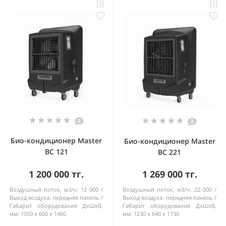
2
2
Био-кондиционер Master
Био-кондиционер Master
BC 121
BC 221
1 200 000 тг.
1 269 000 тг.
Воздушный поток, м3/ч:
12 000
Воздушный поток, м3/ч:
22 000
Выход воздуха:
передняя панель
Выход воздуха:
передняя панель
Габарит оборудования ДхШхВ,
Габарит оборудования ДхШхВ,
мм:
1050 x 600 x 1460
мм:
1230 x 640 x 1730