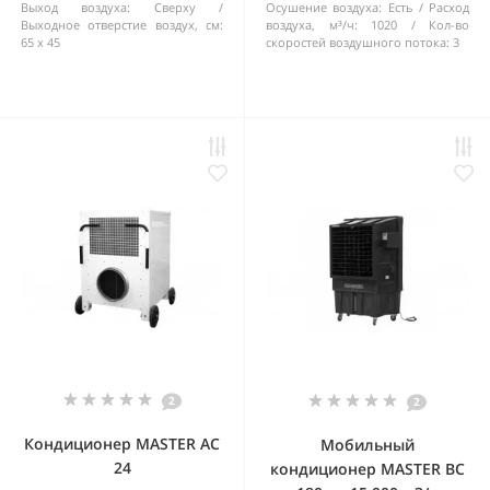
Выход воздуха:
Сверху
Осушение воздуха:
Есть
Расход
Выходное отверстие воздух, см:
воздуха, м³/ч:
1020
Кол-во
65 х 45
скоростей воздушного потока:
3
2
2
Кондиционер MASTER AC
Мобильный
24
кондиционер MASTER BC