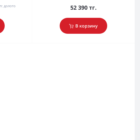
п:
долото
52 390 тг.
В корзину