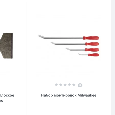
0
плоское
Набор монтировок Milwaukee
мм