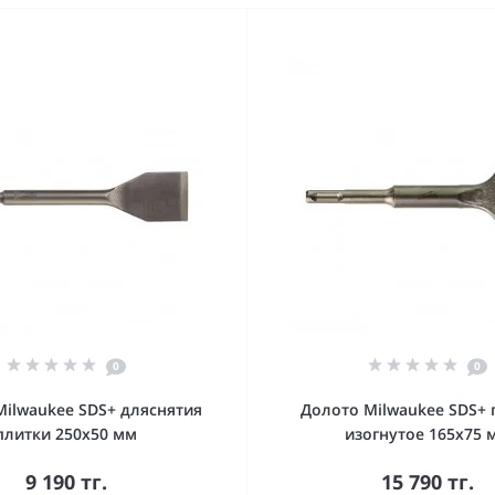
0
0
Milwaukee SDS+ дляснятия
Долото Milwaukee SDS+ 
плитки 250х50 мм
изогнутое 165x75 
9 190 тг.
15 790 тг.