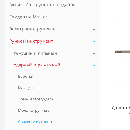
Акция: Инструмент в подарок
Скидка на Master
Электроинструменты
Ручной инструмент
Промо-наборы
Дрели, шуруповерты аккум.
Режущий и пильный
Дрели, шуруповерты сетевые
Болторезы
Ударный и рычажный
Кабелерезы и тросорезы
Дрели алмазного бурения
Воротки
Кусачки (бокорезы)
Кувалды
Гайковёрты
Ножи строительные
Ломы и гвоздодеры
Перфораторы
Долото 
Ножницы ручные
Молотки ручные
Ударные дрели
Ножовки ручные
Стамески и долота
Аккумуляторные отвёртки