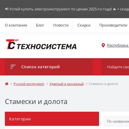
📢 Успей купить электроинструмент по ценам 2025-го года! 🔥 + скид
О компании
Блог
Новости
Скидки
Производители
Республика К
Список категорий
Ручной инструмент
Ударный и рычажный
Стамески и долота
Стамески и долота
Категории