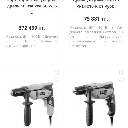
дрель Milwaukee SB 2-35
RPD1010-K от Ryobi
D
75 881 тг.
372 439 тг.
Мощность (Вт):
10 Вт
Max
диаметр сверления (металл):
13
Мощность (Вт):
1010 Вт
Диаметр
мм
Автоматически
патрона:
16
Количество
отключающиеся при износе
режимов работы:
2
щетки:
Нет