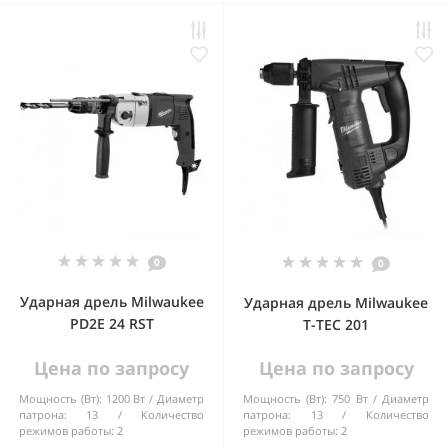
0
0
Ударная дрель Milwaukee
Ударная дрель Milwaukee
PD2E 24 RST
T-TEC 201
Цена по запросу
Цена по запросу
Мощность (Вт):
1200 Вт
Диаметр
Мощность (Вт):
750 Вт
Диаметр
патрона:
13
Количество
патрона:
13
Количество
режимов работы:
2
режимов работы:
2