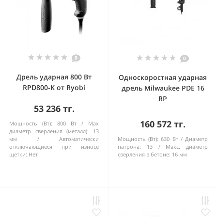
0
0
Дрель ударная 800 Вт
Односкоростная ударная
RPD800-K от Ryobi
дрель Milwaukee PDE 16
RP
53 236 тг.
160 572 тг.
Мощность (Вт):
800 Вт
Max
диаметр сверления (металл):
13
мм
Автоматически
Мощность (Вт):
630 Вт
Диаметр
отключающиеся при износе
патрона:
13
Макс. диаметр
щетки:
Нет
сверления в бетоне:
16 мм