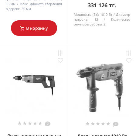
15 мм
Макс. диаметр сверления
331 126 тг.
в дереве:
30 мм
Мощность (Вт):
1010 Вт
Диаметр
патрона:
13
Количество
режимов работы:
2
В корзину
0
0
Двухскоростная ударная
Дрель ударная 1010 Вт