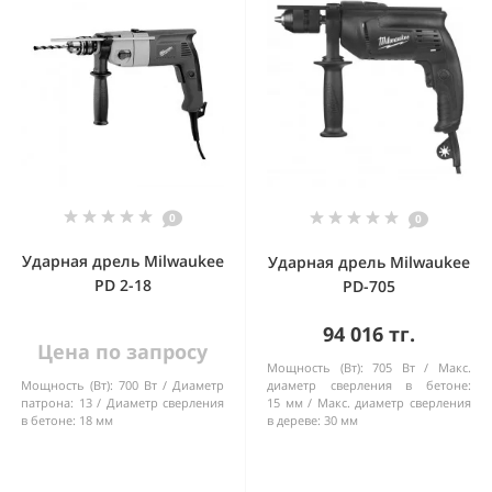
0
0
Ударная дрель Milwaukee
Ударная дрель Milwaukee
PD 2-18
PD-705
94 016 тг.
Цена по запросу
Мощность (Вт):
705 Вт
Макс.
Мощность (Вт):
700 Вт
Диаметр
диаметр сверления в бетоне:
патрона:
13
Диаметр сверления
15 мм
Макс. диаметр сверления
в бетоне:
18 мм
в дереве:
30 мм