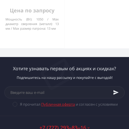
Цена по запросу
Мощность (Вт):
1050
Max
диаметр сверления (металл):
13
мм
Max размер патрона:
13 мм
Хотите узнавать первым об акциях и скидках?
Подпишитесь на нашу рассылку и покупайте с выгодой!
Я прочитал
Публичная оферта
и согласен с условиями
+7 (727) 293‒83‒16