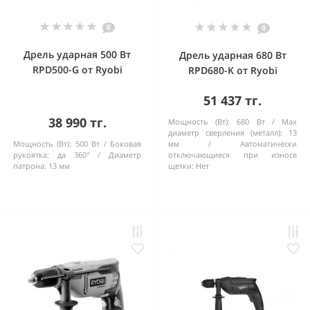
0
0
Дрель ударная 500 Вт
Дрель ударная 680 Вт
RPD500-G от Ryobi
RPD680-K от Ryobi
51 437 тг.
38 990 тг.
Мощность (Вт):
680 Вт
Max
диаметр сверления (металл):
13
Мощность (Вт):
500 Вт
Боковая
мм
Автоматически
рукоятка:
да 360°
Диаметр
отключающиеся при износе
патрона:
13 мм
щетки:
Нет