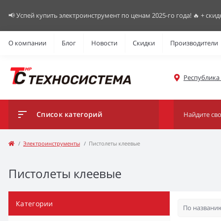
📢 Успей купить электроинструмент по ценам 2025-го года! 🔥 + скид
О компании
Блог
Новости
Скидки
Производители
Республика К
Список категорий
Электроинструменты
Пистолеты клеевые
Пистолеты клеевые
Категории