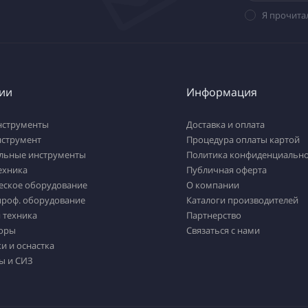
Я прочита
ии
Информация
нструменты
Доставка и оплата
нструмент
Процедура оплаты картой
льные инструменты
Политика конфиденциально
ехника
Публичная оферта
еское оборудование
О компании
проф. оборудование
Каталоги производителей
 техника
Партнерство
оры
Связаться с нами
и и оснастка
ы и СИЗ