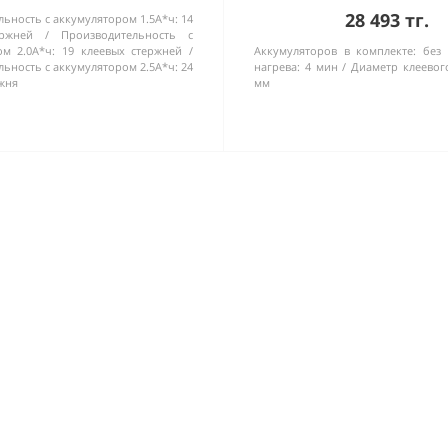
28 493 тг.
ьность с аккумулятором 1.5А*ч:
14
ржней
Производительность с
ом 2.0А*ч:
19 клеевых стержней
Аккумуляторов в комплекте:
без 
ьность с аккумулятором 2.5А*ч:
24
нагрева:
4 мин
Диаметр клеевог
жня
мм