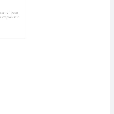
акк.
Время
о стерженя:
7