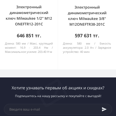
Электронный
Электронный
динамометрический
динамометрический
ключ Milwaukee 1/2'' M12
ключ Milwaukee 3/8''
ONEFTR12-201C
M12ONEFTR38-201C
646 851 тг.
597 631 тг.
Длина:
580 мм
Макс. крутящий
Длина:
580 мм
Емкость
момент:
16.9 - 203.4 Нм
аккумулятора:
2.0 Ач
Зарядное
Максимальное усилие:
203.40 Н·м
устройство:
40 мин
Хотите узнавать первым об акциях и скидках?
Подпишитесь на нашу рассылку и покупайте с выгодой!