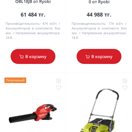
OBL18JB от Ryobi
0 от Ryobi
61 484 тг.
44 988 тг.
Производительность:
474 м3/ч
Производительность:
174 м3/ч
Аккумуляторов в комплекте:
без
Аккумуляторов в комплекте:
без
акк.
Напряжение аккумулятора:
акк.
Напряжение аккумулятора:
18 В
18 В
В корзину
В корзину
Популярный