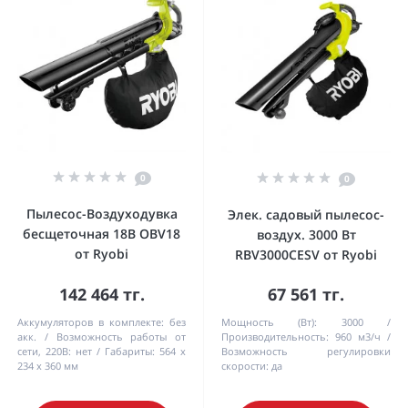
0
0
Пылесос-Воздуходувка
Элек. садовый пылесос-
бесщеточная 18В OBV18
воздух. 3000 Вт
от Ryobi
RBV3000CESV от Ryobi
142 464 тг.
67 561 тг.
Аккумуляторов в комплекте:
без
Мощность (Вт):
3000
акк.
Возможность работы от
Производительность:
960 м3/ч
сети, 220В:
нет
Габариты:
564 х
Возможность регулировки
234 х 360 мм
скорости:
да