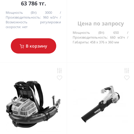
63 786 тг.
Мощность (Вт):
3000
Производительность:
960 м3/ч
Возможность регулировки
Цена по запросу
скорости:
нет
Мощность (Вт):
650
Производительность:
660 м3/ч
Габариты:
458 х 376 х 360 мм
В корзину