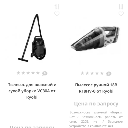
0
0
Пылесос для влажной и
Пылесос ручной 18В
сухой уборки VC30A от
R18HV-0 от Ryobi
Ryobi
Цена по запросу
Возможность влажной уборки:
нет
Возможность работы от
сети, 220В:
нет
Зарядное
устройство в комплекте:
нет
Цена по запросу