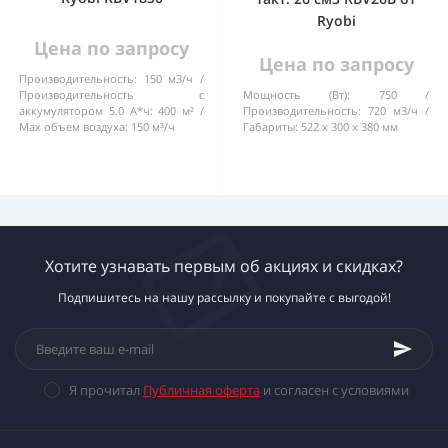
Ryobi
Цена по запросу
Цена по запросу
Производительность:
150 м3/ч
Производительность с
Мощность (Вт):
750
аккумулятором 5.0 А*ч:
400 м²
Производительность:
720 м3/ч
Max объем воздуха:
150 м³/ч
Габариты:
522 х 300 х 380 мм
Хотите узнавать первым об акциях и скидках?
Подпишитесь на нашу рассылку и покупайте с выгодой!
Я прочитал
Публичная оферта
и согласен с условиями