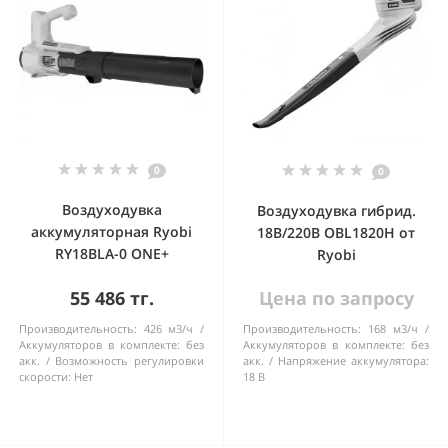
0
0
Воздуходувка
Воздуходувка гибрид.
аккумуляторная Ryobi
18В/220В OBL1820H от
RY18BLA-0 ONE+
Ryobi
55 486 тг.
Цена по запросу
Производительность:
426 м3/ч
Производительность:
168 м3/ч
Аккумуляторов в комплекте:
без
Аккумуляторов в комплекте:
без
акк.
Возможность регулировки
акк.
Напряжение аккумулятора:
скорости:
Нет
18 В