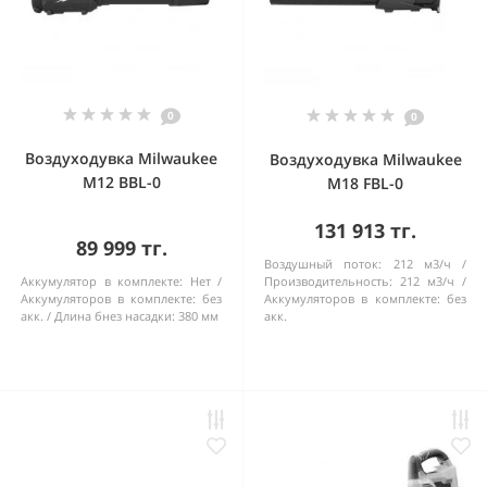
0
0
Воздуходувка Milwaukee
Воздуходувка Milwaukee
M12 BBL-0
M18 FBL-0
131 913 тг.
89 999 тг.
Воздушный поток:
212 м3/ч
Аккумулятор в комплекте:
Нет
Производительность:
212 м3/ч
Аккумуляторов в комплекте:
без
Аккумуляторов в комплекте:
без
акк.
Длина бнез насадки:
380 мм
акк.