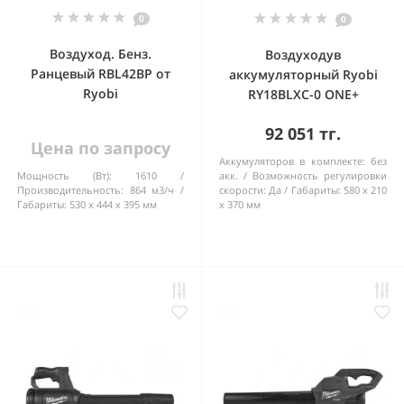
0
0
Воздуход. Бенз.
Воздуходув
Ранцевый RBL42BP от
аккумуляторный Ryobi
Ryobi
RY18BLXC-0 ONE+
92 051 тг.
Цена по запросу
Аккумуляторов в комплекте:
без
Мощность (Вт):
1610
акк.
Возможность регулировки
Производительность:
864 м3/ч
скорости:
Да
Габариты:
580 х 210
Габариты:
530 х 444 х 395 мм
х 370 мм