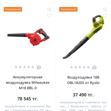
Популярный
Популярный
0
0
Аккумуляторная
Воздуходувка 18В
воздуходувка Milwaukee
OBL1820S от Ryobi
М18 BBL-0
37 490 тг.
78 545 тг.
Аккумуляторов в комплекте:
без
Аккумуляторов в комплекте:
без
акк.
Возможность работы от
акк.
Длина без насадки:
375 мм
сети, 220В:
нет
Возможность