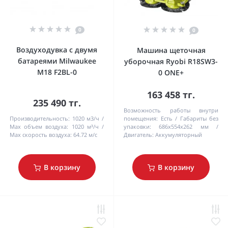
0
0
Воздуходувка с двумя
Машина щеточная
батареями Milwaukee
уборочная Ryobi R18SW3-
M18 F2BL-0
0 ONE+
163 458 тг.
235 490 тг.
Возможность работы внутри
Производительность:
1020 м3/ч
помещения:
Есть
Габариты без
Max объем воздуха:
1020 м³/ч
упаковки:
686х554х262 мм
Max скорость воздуха:
64.72 м/с
Двигатель:
Аккумуляторный
В корзину
В корзину