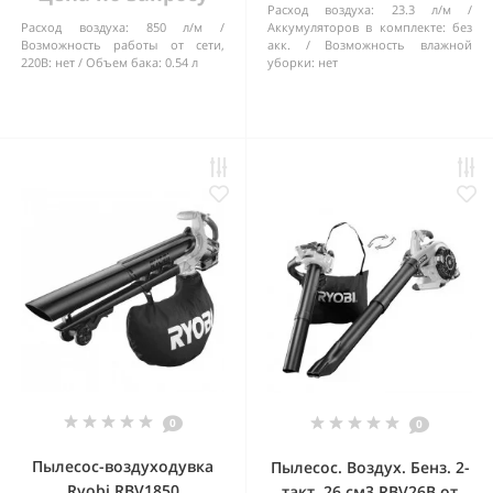
Расход воздуха:
23.3 л/м
Расход воздуха:
850 л/м
Аккумуляторов в комплекте:
без
Возможность работы от сети,
акк.
Возможность влажной
220В:
нет
Объем бака:
0.54 л
уборки:
нет
0
0
Пылесос-воздуходувка
Пылесос. Воздух. Бенз. 2-
Ryobi RBV1850
такт. 26 см3 RBV26B от