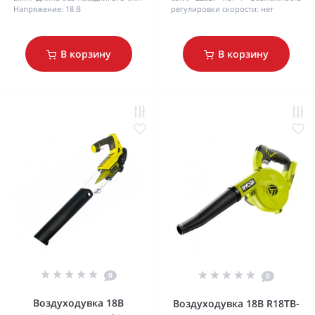
Напряжение:
18 В
регулировки скорости:
нет
В корзину
В корзину
0
0
Воздуходувка 18В
Воздуходувка 18В R18TB-