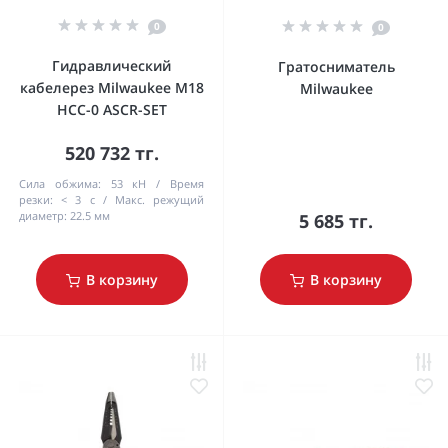
0
0
Гидравлический
Гратосниматель
кабелерез Milwaukee M18
Milwaukee
HCC-0 ASCR-SET
520 732 тг.
Cила обжима:
53 кН
Время
резки:
< 3 с
Макс. режущий
диаметр:
22.5 мм
5 685 тг.
В корзину
В корзину