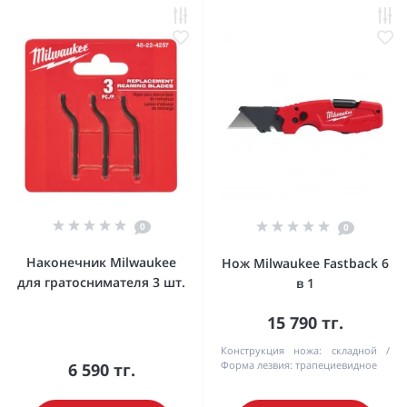
0
0
Наконечник Milwaukee
Нож Milwaukee Fastback 6
для гратоснимателя 3 шт.
в 1
15 790 тг.
Конструкция ножа:
складной
Форма лезвия:
трапециевидное
6 590 тг.