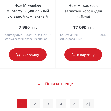
Нож Milwaukee
Нож Milwaukee с
многофункциональный
загнутым носом (для
складной компактный
кабеля)
7 990 тг.
17 090 тг.
Конструкция ножа:
складной
Конструкция ножа:
Форма лезвия:
трапециевидное
фиксированный
В корзину
В корзину
Показать еще
1
2
3
4
>
>|