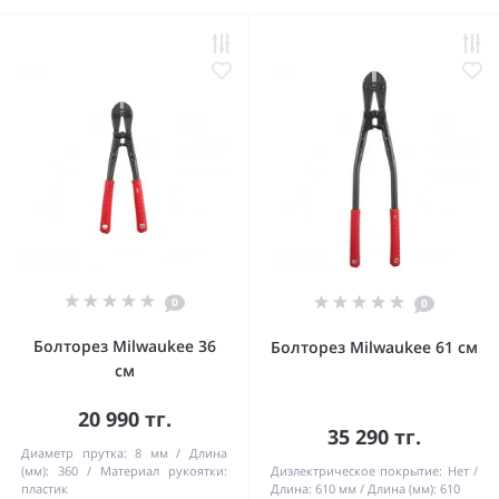
0
0
Болторез Milwaukee 36
Болторез Milwaukee 61 см
см
20 990 тг.
35 290 тг.
Диаметр прутка:
8 мм
Длина
(мм):
360
Материал рукоятки:
Диэлектрическое покрытие:
Нет
пластик
Длина:
610 мм
Длина (мм):
610