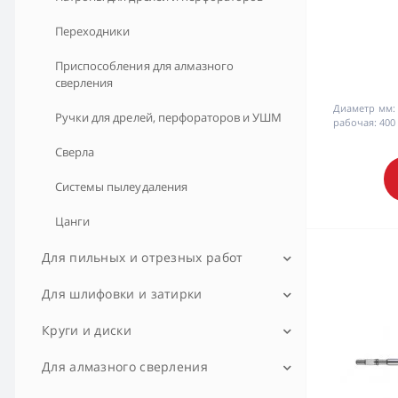
Миксеры и низкооборот. дрели
Переходники
Молотки отбойные
Приспособления для алмазного
сверления
МФИ (реноваторы)
Диаметр мм:
Ручки для дрелей, перфораторов и УШМ
рабочая:
400
Ножницы
Сверла
Пистолеты клеевые
Системы пылеудаления
Пылесосы строительные
Цанги
Рубанки
Для пильных и отрезных работ
Степлеры
Направляющие шины для дисковых пил
Для шлифовки и затирки
Фрезеры
Насадки для мультиинструмента
Аксессуары для шлифмашин
Круги и диски
Штроборезы
Ножи для рубанков и ножниц
Ленты бесконечные
Диски алмазные
Для алмазного сверления
Пилки для лобзиков