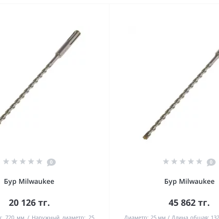
0
0
Бур Milwaukee
Бур Milwaukee
20 126 тг.
45 862 тг.
:
720 мм
Наружный диаметр:
25
Диаметр:
25 мм
Длина общая:
13