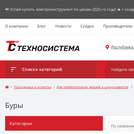
📢 Успей купить электроинструмент по ценам 2025-го года! 🔥 + скид
О компании
Блог
Новости
Скидки
Производители
Республика К
Список категорий
Расходники и оснастка
Для перфораторов, дрелей и шуруповертов
Буры
Категории