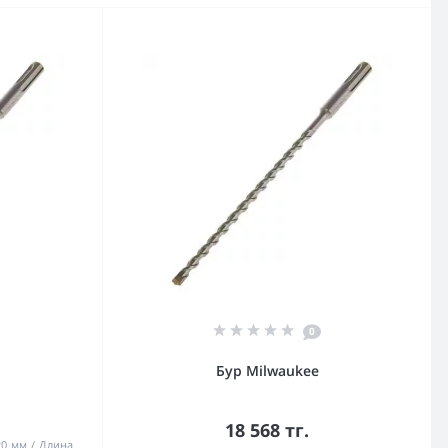
0
Бур Milwaukee
18 568 тг.
20 мм
Длина