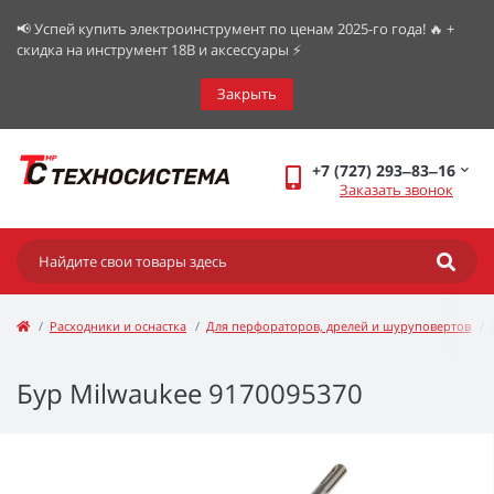
📢 Успей купить электроинструмент по ценам 2025-го года! 🔥 +
скидка на инструмент 18В и аксессуары ⚡️
Закрыть
+7 (727) 293‒83‒16
Заказать звонок
Расходники и оснастка
Для перфораторов, дрелей и шуруповертов
Бур Milwaukee 9170095370