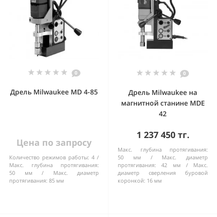
0
0
Дрель Milwaukee MD 4-85
Дрель Milwaukee на
магнитной станине MDE
42
1 237 450 тг.
Цена по запросу
Макс. глубина протягивания:
Количество режимов работы:
4
50 мм
Макс. диаметр
Макс. глубина протягивания:
протягивания:
42 мм
Макс.
50 мм
Макс. диаметр
диаметр сверления буровой
протягивания:
85 мм
коронкой:
16 мм