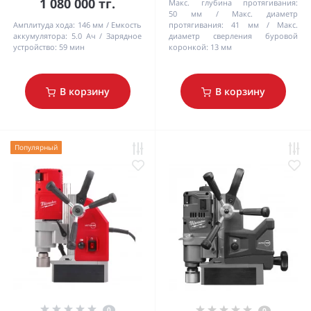
1 080 000 тг.
Макс. глубина протягивания:
50 мм
Макс. диаметр
Амплитуда хода:
146 мм
Емкость
протягивания:
41 мм
Макс.
аккумулятора:
5.0 Ач
Зарядное
диаметр сверления буровой
устройство:
59 мин
коронкой:
13 мм
В корзину
В корзину
Популярный
0
0