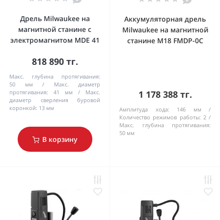
Дрель Milwaukee на
Аккумуляторная дрель
магнитной станине с
Milwaukee на магнитной
электромагнитом MDE 41
станине M18 FMDP-0C
818 890 тг.
Макс. глубина протягивания:
50 мм
Макс. диаметр
протягивания:
41 мм
Макс.
1 178 388 тг.
диаметр сверления буровой
коронкой:
13 мм
Амплитуда хода:
146 мм
Количество режимов работы:
2
Макс. глубина протягивания:
50 мм
В корзину