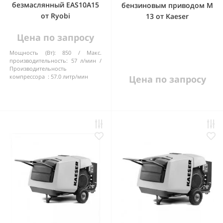
безмаслянный EAS10A15
бензиновым приводом М
от Ryobi
13 от Kaeser
Цена по запросу
Мощность (Вт):
850
Макс.
производительность:
57 л/мин
Производительность
компрессора :
57.0 литр/мин
Цена по запросу