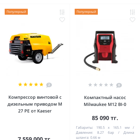
Популярный
Популярный
2
0
Компрессор винтовой с
Компактный насос
дизельным приводом M
Milwaukee M12 BI-0
27 PE от Kaeser
85 090 тг.
Габариты:
190.5 х 165.1 мм
Давление:
8.27 бар
Длина
шланга:
0.66 м
7 559 000 тг.