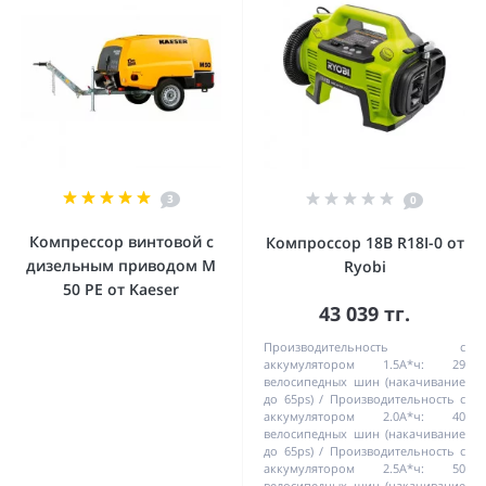
3
0
Компрессор винтовой с
Компроссор 18В R18I-0 от
дизельным приводом М
Ryobi
50 PE от Kaeser
43 039 тг.
Производительность с
аккумулятором 1.5А*ч:
29
велосипедных шин (накачивание
до 65ps)
Производительность с
аккумулятором 2.0А*ч:
40
велосипедных шин (накачивание
до 65ps)
Производительность с
аккумулятором 2.5А*ч:
50
велосипедных шин (накачивание