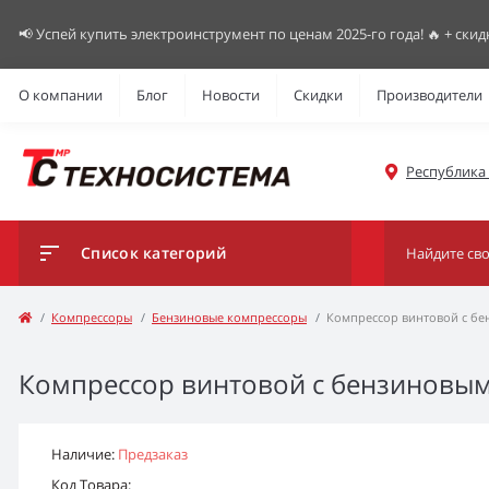
📢 Успей купить электроинструмент по ценам 2025-го года! 🔥 + скид
О компании
Блог
Новости
Скидки
Производители
Республика К
Список категорий
Компрессоры
Бензиновые компрессоры
Компрессор винтовой с бе
Компрессор винтовой с бензиновым
Наличие:
Предзаказ
Код Товара: