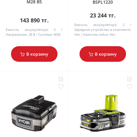
M28 B5
BSPL1220
23 244 тг.
143 890 тг.
Емкость аккумулятора:
2
Емкость аккумулятора:
5
Зарядное устройство в комплекте:
Напряжение:
28 В
Система:
M28
Нет
Наличие кейса:
Нет
В корзину
В корзину