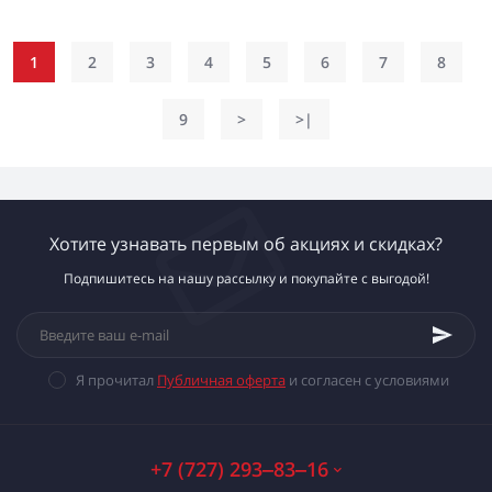
1
2
3
4
5
6
7
8
9
>
>|
Хотите узнавать первым об акциях и скидках?
Подпишитесь на нашу рассылку и покупайте с выгодой!
Я прочитал
Публичная оферта
и согласен с условиями
+7 (727) 293‒83‒16