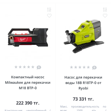
0
0
Компактный насос
Насос для перекачки
Milwaukee для перекачки
воды 18В R18TP-0 от
M18 BTP-0
Ryobi
73 331 тг.
222 390 тг.
Макс. производительность по
Конструкция:
центробежный
воде:
1500 л/ч