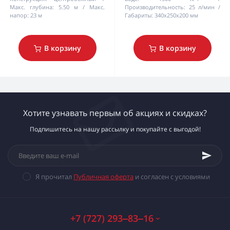
Макс. глубина:
5.50 м
Макс.
Производительность:
25 л/мин
напор:
23 м
Габариты:
340х250х200 мм
В корзину
В корзину
Хотите узнавать первым об акциях и скидках?
Подпишитесь на нашу рассылку и покупайте с выгодой!
Я прочитал
Публичная оферта
и согласен с условиями
+7 (727) 293‒83‒16