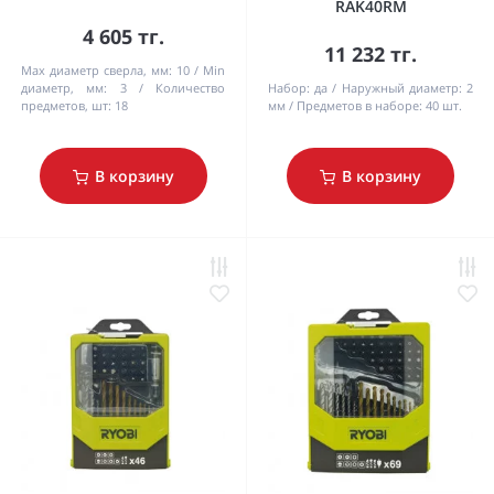
RAK40RM
4 605 тг.
11 232 тг.
Max диаметр сверла, мм:
10
Min
диаметр, мм:
3
Количество
Набор:
да
Наружный диаметр:
2
предметов, шт:
18
мм
Предметов в наборе:
40 шт.
В корзину
В корзину