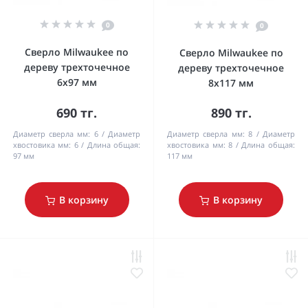
0
0
Сверло Milwaukee по
Сверло Milwaukee по
дереву трехточечное
дереву трехточечное
6х97 мм
8х117 мм
690 тг.
890 тг.
Диаметр сверла мм:
6
Диаметр
Диаметр сверла мм:
8
Диаметр
хвостовика мм:
6
Длина общая:
хвостовика мм:
8
Длина общая:
97 мм
117 мм
В корзину
В корзину