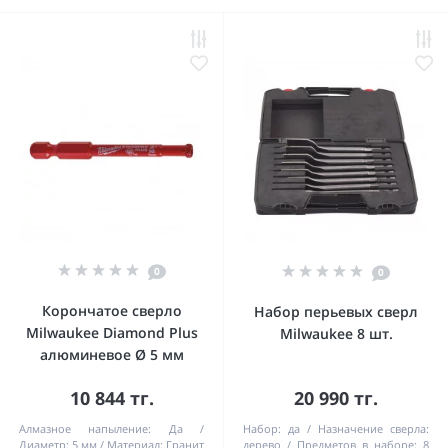
0
0
Корончатое сверло
Набор перьевых сверл
Milwaukee Diamond Plus
Milwaukee 8 шт.
алюминевое Ø 5 мм
10 844 тг.
20 990 тг.
Алмазное напыление:
Да
Набор:
да
Назначение сверла:
Диаметр:
5 мм
Материал:
Гранит
дерево
Предметов в наборе:
8