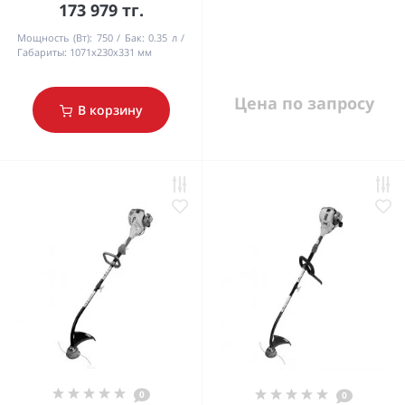
173 979 тг.
Мощность (Вт):
750
Бак:
0.35 л
Габариты:
1071х230х331 мм
Цена по запросу
В корзину
0
0