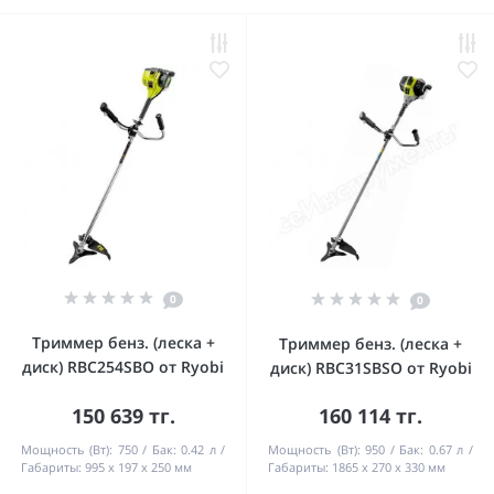
0
0
Триммер бенз. (леска +
Триммер бенз. (леска +
диск) RBC254SBO от Ryobi
диск) RBC31SBSO от Ryobi
150 639 тг.
160 114 тг.
Мощность (Вт):
750
Бак:
0.42 л
Мощность (Вт):
950
Бак:
0.67 л
Габариты:
995 х 197 х 250 мм
Габариты:
1865 х 270 х 330 мм