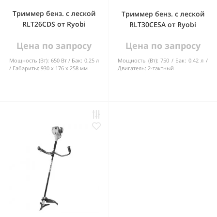
Триммер бенз. с леской
Триммер бенз. с леской
RLT26CDS от Ryobi
RLT30CESA от Ryobi
Цена по запросу
Цена по запросу
Мощность (Вт):
650 Вт
Бак:
0.25 л
Мощность (Вт):
750
Бак:
0.42 л
Габариты:
930 x 176 x 258 мм
Двигатель:
2-тактный