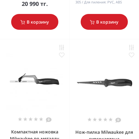
305
Для пиления:
PVC, ABS
20 990 тг.
В корзину
В корзину
0
0
Компактная ножовка
Нож-пилка Milwaukee для
Milwaukee по металлу
гипсокартона