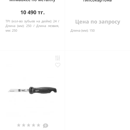
10 490 тг.
Цена по запросу
TPI (кол-во зубьев на дюйм):
24
Длина (мм):
250
Длина лезвия,
мм:
250
Длина (мм):
150
0