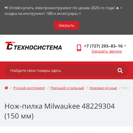
📢 Успей купить электроинструмент по ценам 2025-го года! 🔥 +
скидка на инструмент 18В и аксессуары ⚡️
Закрыть
+7 (727) 293‒83‒16
Заказать звонок
Ручной инструмент
Режущий и пильный
Ножовки ручные
Нож-п
Нож-пилка Milwaukee 48229304
(150 мм)