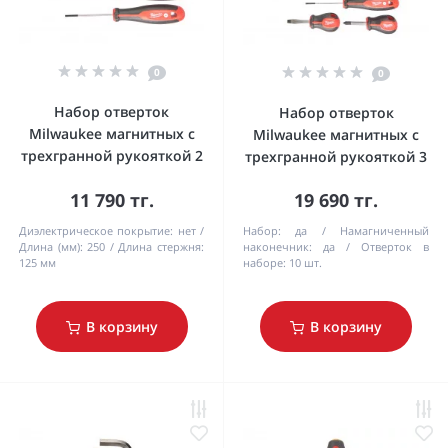
0
0
Набор отверток
Набор отверток
Milwaukee магнитных с
Milwaukee магнитных с
трехгранной рукояткой 2
трехгранной рукояткой 3
11 790 тг.
19 690 тг.
Диэлектрическое покрытие:
нет
Набор:
да
Намагниченный
Длина (мм):
250
Длина стержня:
наконечник:
да
Отверток в
125 мм
наборе:
10 шт.
В корзину
В корзину