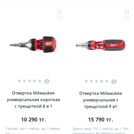
0
0
Отвертка Milwaukee
Отвертка Milwaukee
универсальная короткая
универсальная с
с трещоткой 8 в 1
трещоткой 9 в1
10 290 тг.
15 790 тг.
Гибкая:
нет
Набор:
да
Реверс:
Длина (мм):
152
Набор:
да
Тип
да
наконечника:
Ph (Phillips, крест)