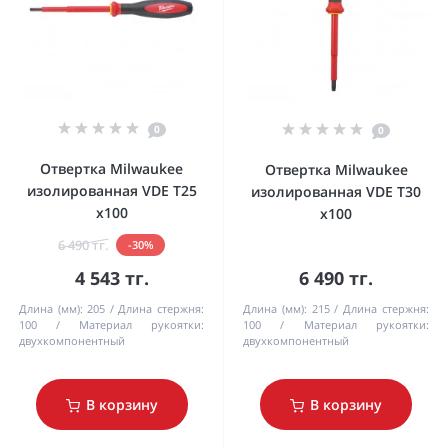
0
0
Отвертка Milwaukee
Отвертка Milwaukee
изолированная VDE T25
изолированная VDE T30
x100
x100
6 490 тг.
-30%
4 543 тг.
6 490 тг.
Длина (мм):
205
Длина стержня:
Длина (мм):
215
Длина стержня:
100
Материал рукоятки:
100
Материал рукоятки:
двухкомпонентный
двухкомпонентный
В корзину
В корзину