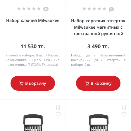
0
0
Набор ключей Milwaukee
Набор коротких отверток
Milwaukee магнитных с
трехгранной рукояткой
11 530 тг.
3 490 тг.
Ключей в наборе:
8 шт.
Размер
Набор:
да
Намагниченный
наконечника:
T9 (Torx, TX9)
Тип
наконечник:
да
Отверток в
наконечника:
T (TORX, TX, звезда)
наборе:
2 шт.
В корзину
В корзину