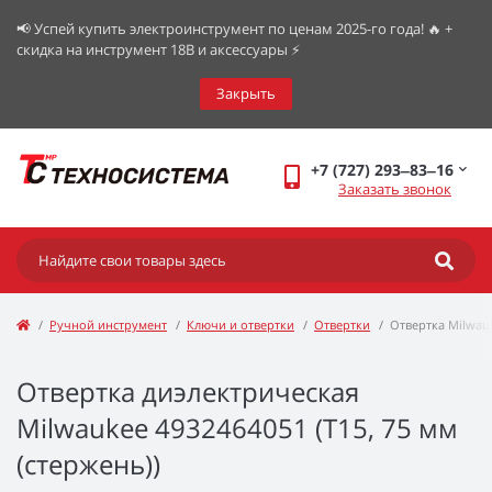
📢 Успей купить электроинструмент по ценам 2025-го года! 🔥 +
скидка на инструмент 18В и аксессуары ⚡️
Закрыть
+7 (727) 293‒83‒16
Заказать звонок
Ручной инструмент
Ключи и отвертки
Отвертки
Отвертка Milwau
Отвертка диэлектрическая
Milwaukee 4932464051 (T15, 75 мм
(стержень))