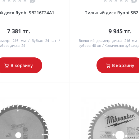
0
0
 диск Ryobi SB216T24A1
Пильный диск Ryobi SB2
7 381 тг.
9 945 тг.
аметр:
216 мм
Зубья:
24 шт
Внешний диаметр диска:
216 мм
убьев диска:
24
зубьев:
48 шт
Количество зубьев д
В корзину
В корзину