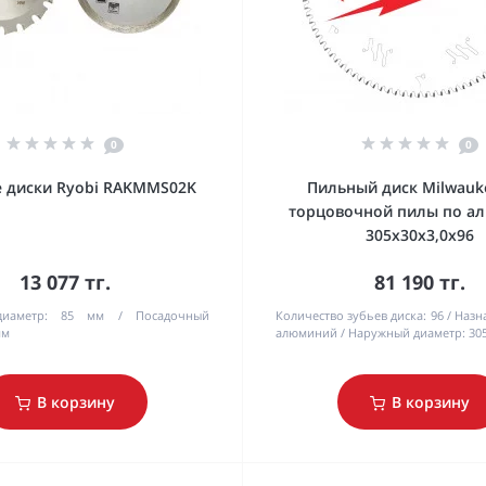
0
0
 диски Ryobi RAKMMS02K
Пильный диск Milwauk
торцовочной пилы по а
305x30x3,0x96
13 077 тг.
81 190 тг.
иаметр:
85 мм
Посадочный
Количество зубьев диска:
96
Назн
мм
алюминий
Наружный диаметр:
30
В корзину
В корзину