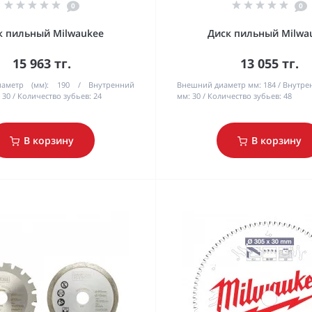
0
0
к пильный Milwaukee
Диск пильный Milwa
15 963 тг.
13 055 тг.
аметр (мм):
190
Внутренний
Внешний диаметр мм:
184
Внутре
30
Количество зубьев:
24
мм:
30
Количество зубьев:
48
В корзину
В корзину