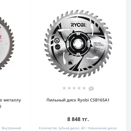
0
о металлу
Пильный диск Ryobi CSB165A1
0
8 848 тг.
Внутренний
Количество зубьев диска:
40
Назначение диска: