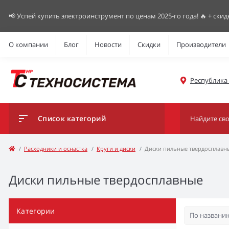
📢 Успей купить электроинструмент по ценам 2025-го года! 🔥 + скид
О компании
Блог
Новости
Скидки
Производители
Республика К
Список категорий
Расходники и оснастка
Круги и диски
Диски пильные твердосплавн
Диски пильные твердосплавные
Категории