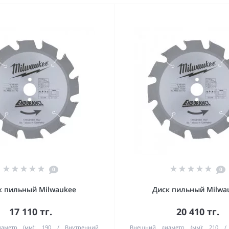
0
0
к пильный Milwaukee
Диск пильный Milwa
17 110 тг.
20 410 тг.
аметр (мм):
190
Внутренний
Внешний диаметр (мм):
210