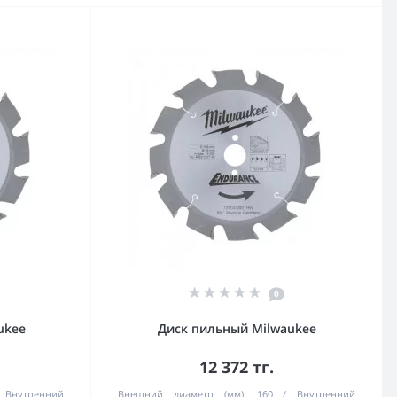
0
ukee
Диск пильный Milwaukee
12 372 тг.
Внутренний
Внешний диаметр (мм):
160
Внутренний