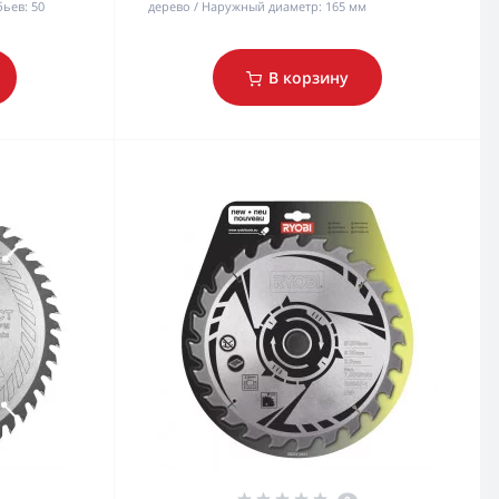
бьев:
50
дерево
Наружный диаметр:
165 мм
В корзину