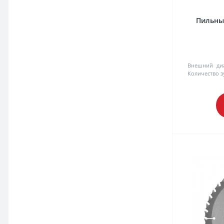
Пильный
Внешний ди
Количество з