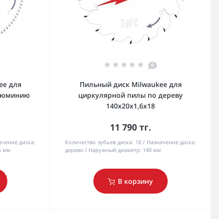
0
ee для
Пильный диск Milwaukee для
люминию
циркулярной пилы по дереву
140x20x1,6x18
11 790 тг.
ачение диска:
Количество зубьев диска:
18
Назначение диска:
5 мм
дерево
Наружный диаметр:
140 мм
В корзину