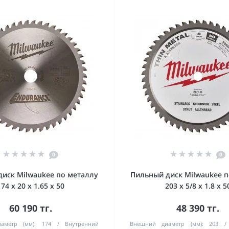
0
0
иск Milwaukee по металлу
Пильный диск Milwaukee п
174 х 20 х 1.65 х 50
203 х 5/8 х 1.8 х 5
60 190 тг.
48 390 тг.
аметр (мм):
174
Внутренний
Внешний диаметр (мм):
203