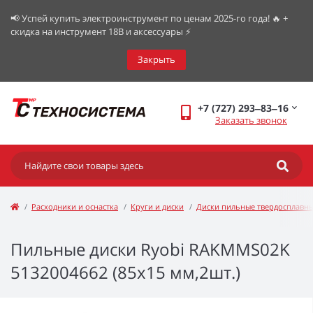
📢 Успей купить электроинструмент по ценам 2025-го года! 🔥 +
скидка на инструмент 18В и аксессуары ⚡️
Закрыть
+7 (727) 293‒83‒16
Заказать звонок
Расходники и оснастка
Круги и диски
Диски пильные твердосплавн
Пильные диски Ryobi RAKMMS02K
5132004662 (85х15 мм,2шт.)