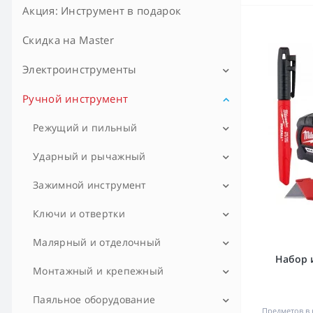
Акция: Инструмент в подарок
Скидка на Master
Электроинструменты
Ручной инструмент
Промо-наборы
Дрели, шуруповерты аккум.
Режущий и пильный
Дрели, шуруповерты сетевые
Болторезы
Ударный и рычажный
Кабелерезы и тросорезы
Дрели алмазного бурения
Воротки
Зажимной инструмент
Кусачки (бокорезы)
Кувалды
Гайковёрты
Зажимы ручные
Ключи и отвертки
Ножи строительные
Ломы и гвоздодеры
Клещи
Перфораторы
Ключи гаечные
Малярный и отделочный
Набор 
Ножницы ручные
Молотки ручные
Плоскогубцы
Ключи гаечные с трещоткой
Ударные дрели
Шнуры отбивочные
Монтажный и крепежный
Ножовки ручные
Стамески и долота
Прессы гидравлические
Ключи динамометрические
Аккумуляторные отвёртки
Пистолеты для монтажной пены и
Паяльное оборудование
герметика
Предметов в 