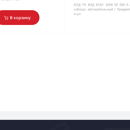
КОД ТН ВЭД ЕАЭС:
8206 00 000 0
набора:
автомобильный
Предмет
4 шт.
В корзину