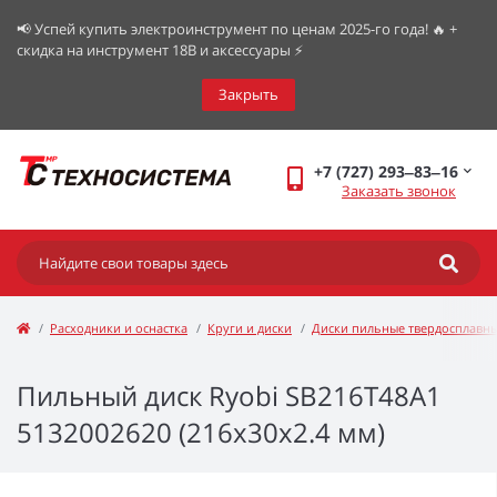
📢 Успей купить электроинструмент по ценам 2025-го года! 🔥 +
скидка на инструмент 18В и аксессуары ⚡️
Закрыть
+7 (727) 293‒83‒16
Заказать звонок
Расходники и оснастка
Круги и диски
Диски пильные твердосплавн
Пильный диск Ryobi SB216T48A1
5132002620 (216х30х2.4 мм)