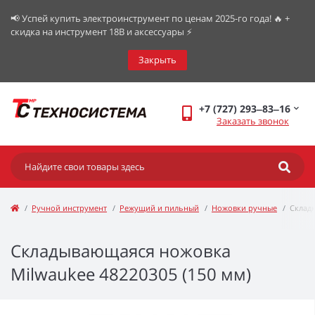
📢 Успей купить электроинструмент по ценам 2025-го года! 🔥 +
скидка на инструмент 18В и аксессуары ⚡️
Закрыть
+7 (727) 293‒83‒16
Заказать звонок
Ручной инструмент
Режущий и пильный
Ножовки ручные
Склад
Складывающаяся ножовка
Milwaukee 48220305 (150 мм)