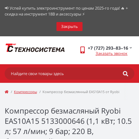
📢 Успей купить электроинструмент по ценам 2025-го года! 🔥 +
скидка на инструмент 18В и аксессуары ⚡️
Закрыть
+7 (727) 293‒83‒16
Заказать звонок
Компрессоры
Компрессор безмаслянный EAS10A15 от Ryobi
Компрессор безмасляный Ryobi
EAS10A15 5133000646 (1,1 кВт; 10.5
л; 57 л/мин; 9 бар; 220 В,