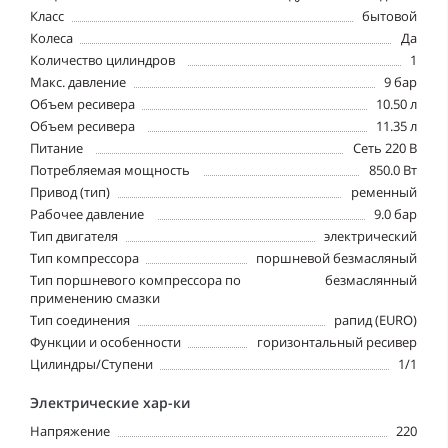
Класс
бытовой
Колеса
Да
Количество цилиндров
1
Макс. давление
9 бар
Объем ресивера
10.50 л
Объем ресивера
11.35 л
Питание
Сеть 220 В
Потребляемая мощность
850.0 Вт
Привод (тип)
ременный
Рабочее давление
9.0 бар
Тип двигателя
электрический
Тип компрессора
поршневой безмасляный
Тип поршневого компрессора по
безмаслянный
применению смазки
Тип соединения
рапид (EURO)
Функции и особенности
горизонтальный ресивер
Цилиндры/Ступени
1/1
Электрические хар-ки
Напряжение
220