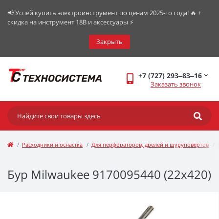
📢 Успей купить электроинструмент по ценам 2025-го года! 🔥 +
скидка на инструмент 18В и аксессуары ⚡️
Закрыть
+7 (727) 293‒83‒16
Заказать звонок
Расходники и оснастка
Для перфораторов, дрелей и шуруповертов
Бур Milwaukee 9170095440 (22х420)