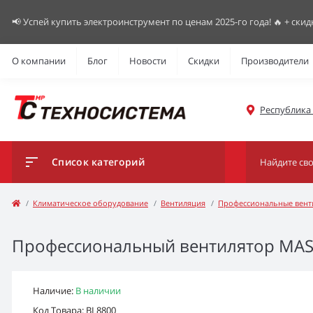
📢 Успей купить электроинструмент по ценам 2025-го года! 🔥 + скид
О компании
Блог
Новости
Скидки
Производители
Республика К
Список категорий
Климатическое оборудование
Вентиляция
Профессиональные вент
Профессиональный вентилятор MAS
Наличие:
В наличии
Код Товара: BL8800