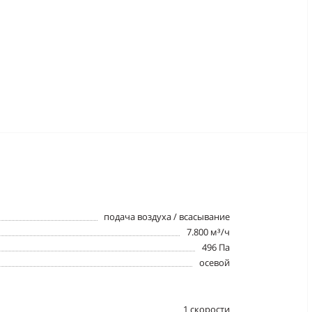
подача воздуха / всасывание
7.800 м³/ч
496 Па
осевой
1 cкорости