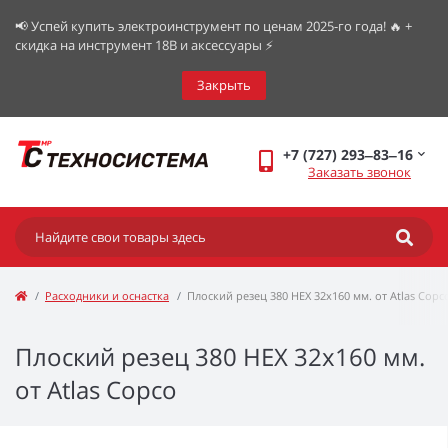
📢 Успей купить электроинструмент по ценам 2025-го года! 🔥 +
скидка на инструмент 18В и аксессуары ⚡️
Закрыть
+7 (727) 293‒83‒16
Заказать звонок
Расходники и оснастка
Плоский резец 380 НЕХ 32х160 мм. от Atlas Copc
Плоский резец 380 НЕХ 32х160 мм.
от Atlas Copco