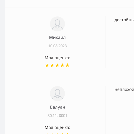
достойн
Михаил
10.08.2023
Моя оценка:
неплохой
Балуан
30.11.-0001
Моя оценка: