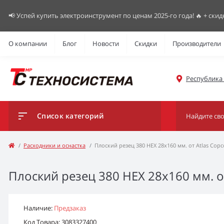
📢 Успей купить электроинструмент по ценам 2025-го года! 🔥 + скид
О компании
Блог
Новости
Скидки
Производители
Республика К
Список категорий
Расходники и оснастка
Плоский резец 380 НЕХ 28х160 мм. от Atlas Copc
Плоский резец 380 НЕХ 28х160 мм. от
Наличие:
Предзаказ
Код Товара: 3083327400