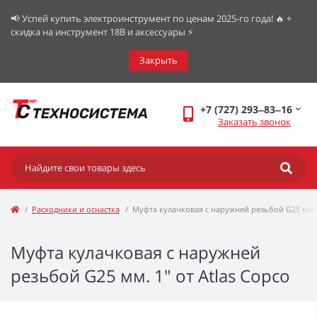
📢 Успей купить электроинструмент по ценам 2025-го года! 🔥 +
скидка на инструмент 18В и аксессуары ⚡️
Закрыть
+7 (727) 293‒83‒16
Заказать звонок
Расходники и оснастка
Муфта кулачковая с наружней резьбой G25 мм. 1
Муфта кулачковая с наружней
резьбой G25 мм. 1" от Atlas Copco