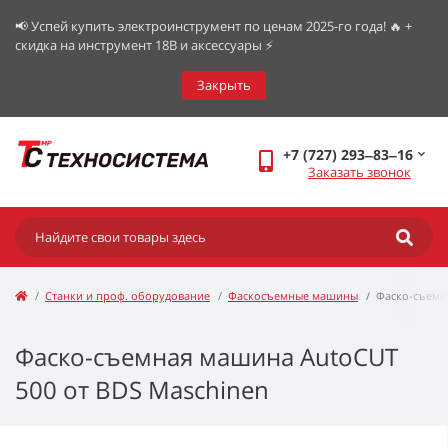
📢 Успей купить электроинструмент по ценам 2025-го года! 🔥 +
скидка на инструмент 18В и аксессуары ⚡️
Закрыть
+7 (727) 293‒83‒16
Заказать звонок
Станки и проф. оборудование
Фаскосъемные машины
Фаско-съемн
Фаско-съемная машина AutoCUT
500 от BDS Maschinen