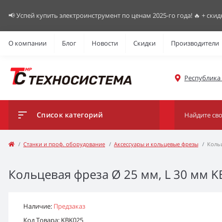
📢 Успей купить электроинструмент по ценам 2025-го года! 🔥 + скид
О компании
Блог
Новости
Скидки
Производители
Республика К
Список категорий
Станки и проф. оборудование
Аксессуары и кольцевые фрезы
Кольц
Кольцевая фреза Ø 25 мм, L 30 мм K
Наличие:
Предзаказ
Код Товара: KBK025