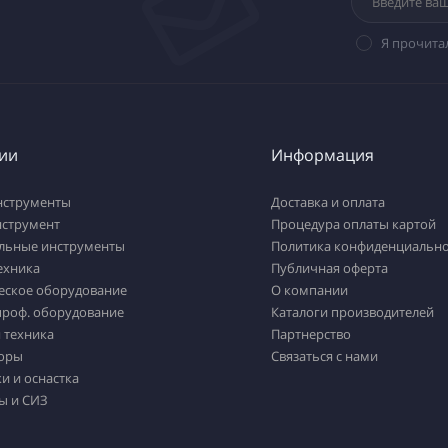
Я прочита
ии
Информация
нструменты
Доставка и оплата
нструмент
Процедура оплаты картой
льные инструменты
Политика конфиденциально
ехника
Публичная оферта
еское оборудование
О компании
проф. оборудование
Каталоги производителей
 техника
Партнерство
оры
Связаться с нами
и и оснастка
ы и СИЗ