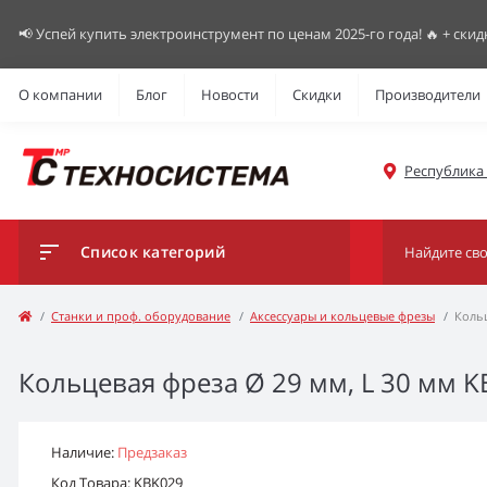
📢 Успей купить электроинструмент по ценам 2025-го года! 🔥 + скид
О компании
Блог
Новости
Скидки
Производители
Республика К
Список категорий
Станки и проф. оборудование
Аксессуары и кольцевые фрезы
Кольц
Кольцевая фреза Ø 29 мм, L 30 мм K
Наличие:
Предзаказ
Код Товара: KBK029