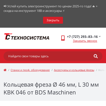
📢 Успей купить электроинструмент по ценам 2025-го года! 🔥 +
скидка на инструмент 18В и аксессуары ⚡️
Закрыть
+7 (727) 293‒83‒16
Заказать звонок
Станки и проф. оборудование
Аксессуары и кольцевые фрезы
Кольц
Кольцевая фреза Ø 46 мм, L 30 мм
KBK 046 от BDS Maschinen