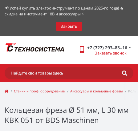
📢 Успей купить электроинструмент по ценам 2025-го года! 🔥 +
скидка на инструмент 18В и аксессуары ⚡️
Закрыть
+7 (727) 293‒83‒16
Заказать звонок
Станки и проф. оборудование
Аксессуары и кольцевые фрезы
Кольц
Кольцевая фреза Ø 51 мм, L 30 мм
KBK 051 от BDS Maschinen