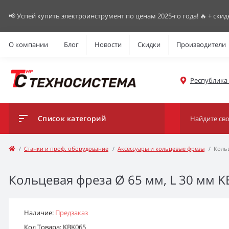
📢 Успей купить электроинструмент по ценам 2025-го года! 🔥 + скид
О компании
Блог
Новости
Скидки
Производители
Республика К
Список категорий
Станки и проф. оборудование
Аксессуары и кольцевые фрезы
Кольц
Кольцевая фреза Ø 65 мм, L 30 мм K
Наличие:
Предзаказ
Код Товара: KBK065