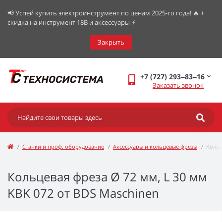
📢 Успей купить электроинструмент по ценам 2025-го года! 🔥 +
скидка на инструмент 18В и аксессуары ⚡️
Закрыть
+7 (727) 293‒83‒16
Заказать звонок
Станки и проф. оборудование
Аксессуары и кольцевые фрезы
Кольц
Кольцевая фреза Ø 72 мм, L 30 мм
KBK 072 от BDS Maschinen