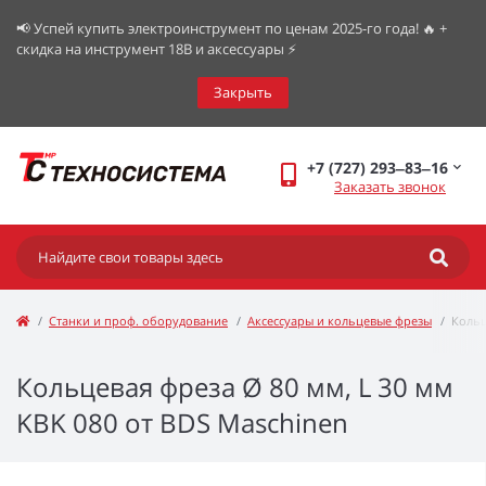
📢 Успей купить электроинструмент по ценам 2025-го года! 🔥 +
скидка на инструмент 18В и аксессуары ⚡️
Закрыть
+7 (727) 293‒83‒16
Заказать звонок
Станки и проф. оборудование
Аксессуары и кольцевые фрезы
Кольц
Кольцевая фреза Ø 80 мм, L 30 мм
KBK 080 от BDS Maschinen