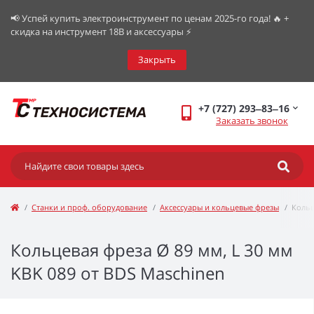
📢 Успей купить электроинструмент по ценам 2025-го года! 🔥 +
скидка на инструмент 18В и аксессуары ⚡️
Закрыть
+7 (727) 293‒83‒16
Заказать звонок
Станки и проф. оборудование
Аксессуары и кольцевые фрезы
Кольц
Кольцевая фреза Ø 89 мм, L 30 мм
KBK 089 от BDS Maschinen