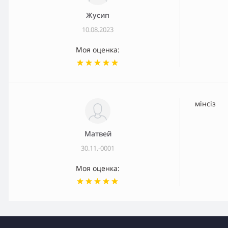
Жусип
10.08.2023
Моя оценка:
мінсіз
Матвей
30.11.-0001
Моя оценка: