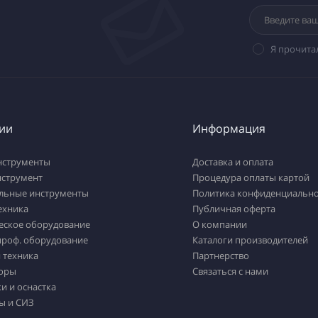
Я прочита
ии
Информация
нструменты
Доставка и оплата
нструмент
Процедура оплаты картой
льные инструменты
Политика конфиденциально
ехника
Публичная оферта
еское оборудование
О компании
проф. оборудование
Каталоги производителей
 техника
Партнерство
оры
Связаться с нами
и и оснастка
ы и СИЗ