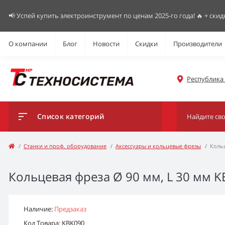
📢 Успей купить электроинструмент по ценам 2025-го года! 🔥 + скид
О компании
Блог
Новости
Скидки
Производители
Республика К
Список категорий
Станки и проф. оборудование
Аксессуары и кольцевые фрезы
Кольц
Кольцевая фреза Ø 90 мм, L 30 мм K
Наличие:
Предзаказ
Код Товара: KBK090