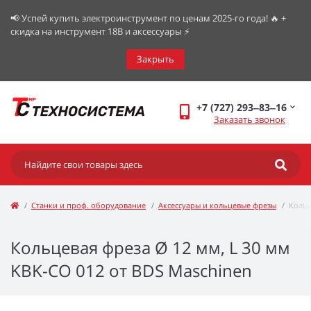
📢 Успей купить электроинструмент по ценам 2025-го года! 🔥 +
скидка на инструмент 18В и аксессуары ⚡️
Закрыть
+7 (727) 293‒83‒16
Заказать звонок
Станки и проф. оборудование
Аксессуары и кольцевые фрезы
Кольц
Кольцевая фреза Ø 12 мм, L 30 мм
KBK-CO 012 от BDS Maschinen