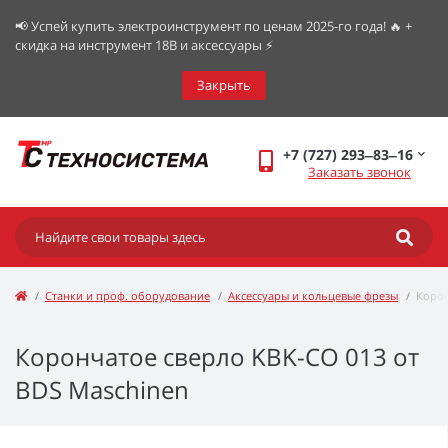
📢 Успей купить электроинструмент по ценам 2025-го года! 🔥 +
скидка на инструмент 18В и аксессуары ⚡️
Закрыть
+7 (727) 293‒83‒16
Заказать звонок
Станки и проф. оборудование
Аксессуары и кольцевые фрезы
Корон
Корончатое сверло KBK-CO 013 от
BDS Maschinen