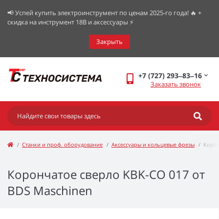
📢 Успей купить электроинструмент по ценам 2025-го года! 🔥 +
скидка на инструмент 18В и аксессуары ⚡️
Закрыть
+7 (727) 293‒83‒16
Заказать звонок
Станки и проф. оборудование
Аксессуары и кольцевые фрезы
Корон
Корончатое сверло KBK-CO 017 от
BDS Maschinen