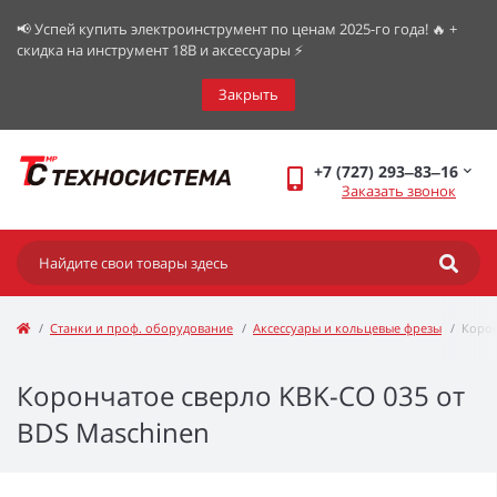
📢 Успей купить электроинструмент по ценам 2025-го года! 🔥 +
скидка на инструмент 18В и аксессуары ⚡️
Закрыть
+7 (727) 293‒83‒16
Заказать звонок
Станки и проф. оборудование
Аксессуары и кольцевые фрезы
Корон
Корончатое сверло KBK-CO 035 от
BDS Maschinen